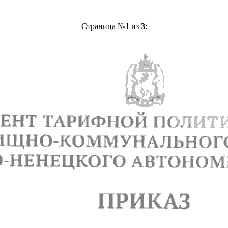
Страница №
1
из
3
: