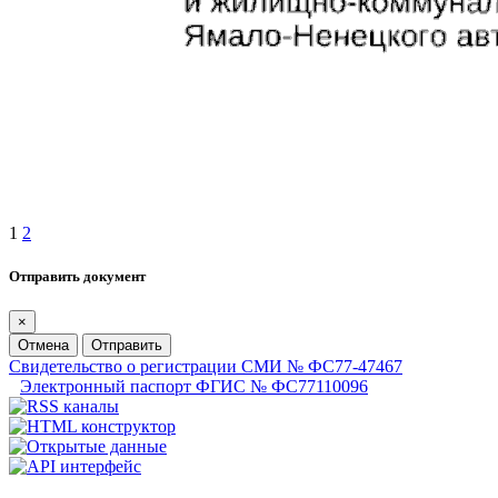
1
2
Отправить документ
×
Отмена
Отправить
Свидетельство о регистрации СМИ № ФС77-47467
Электронный паспорт ФГИС № ФС77110096