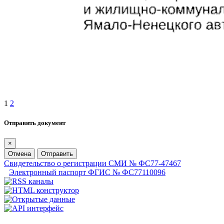
1
2
Отправить документ
×
Отмена
Отправить
Свидетельство о регистрации СМИ № ФС77-47467
Электронный паспорт ФГИС № ФС77110096