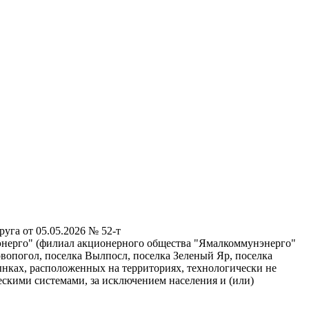
га от 05.05.2026 № 52-т
энерго" (филиал акционерного общества "Ямалкоммунэнерго"
овопогол, поселка Вылпосл, поселка Зеленый Яр, поселка
ках, расположенных на территориях, технологически не
скими системами, за исключением населения и (или)