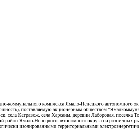
но-коммунального комплекса Ямало-Ненецкого автономного окру
(мощность), поставляемую акционерным обществом "Ямалкоммун
ск, села Катравож, села Харсаим, деревни Лаборовая, поселка Т
 район Ямало-Ненецкого автономного округа на розничных рын
логически изолированными территориальными электроэнергетиче