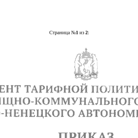
Страница №
1
из
2
: