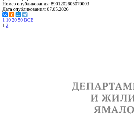
Номер опубликования:
8901202605070003
Дата опубликования:
07.05.2026
1
10
20
50
ВСЕ
1
2