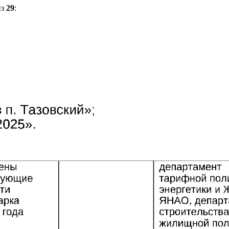
из
29
: