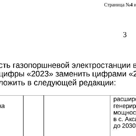
Страница №
4