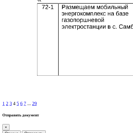
1
2
3
4
5
6
7
...
29
Отправить документ
×