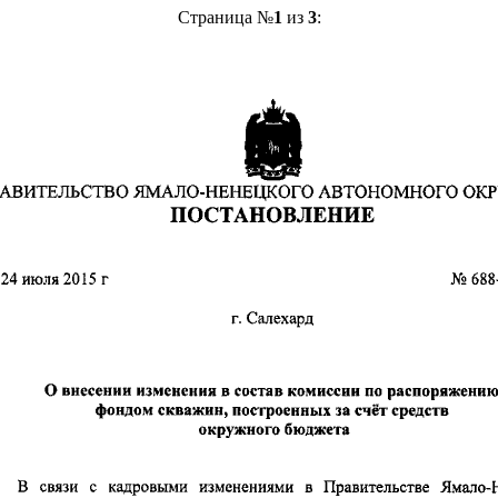
Страница №
1
из
3
: