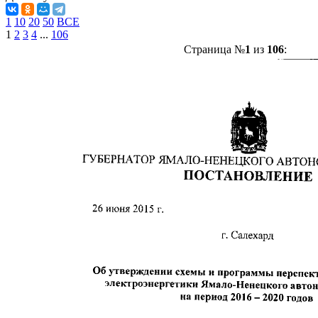
1
10
20
50
ВСЕ
1
2
3
4
...
106
Страница №
1
из
106
: