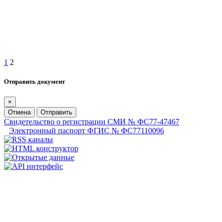
1
2
Отправить документ
×
Отмена
Отправить
Свидетельство о регистрации СМИ № ФС77-47467
Электронный паспорт ФГИС № ФС77110096