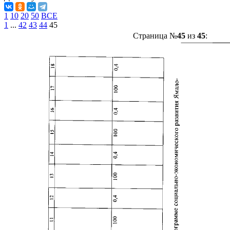
1
10
20
50
ВСЕ
1
...
42
43
44
45
Страница №
45
из
45
: