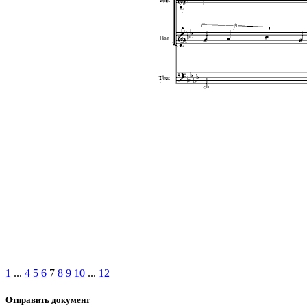
1
...
4
5
6
7
8
9
10
...
12
Отправить документ