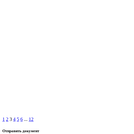
1
2
3
4
5
6
...
12
Отправить документ