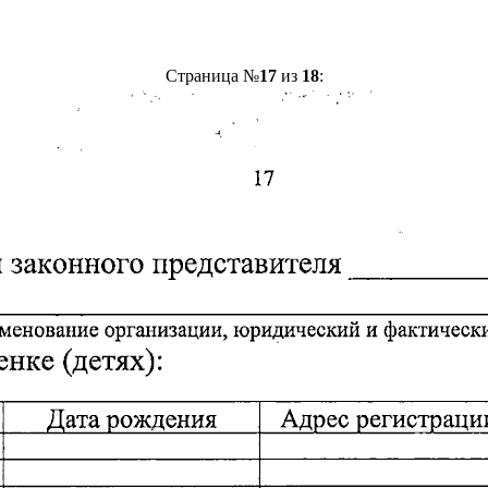
Страница №
17
из
18
: