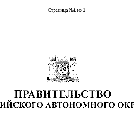
Страница №
1
из
1
: