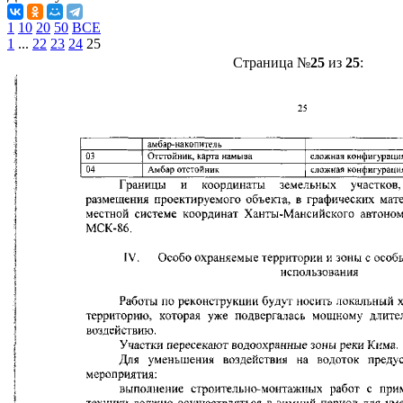
1
10
20
50
ВСЕ
1
...
22
23
24
25
Страница №
25
из
25
: