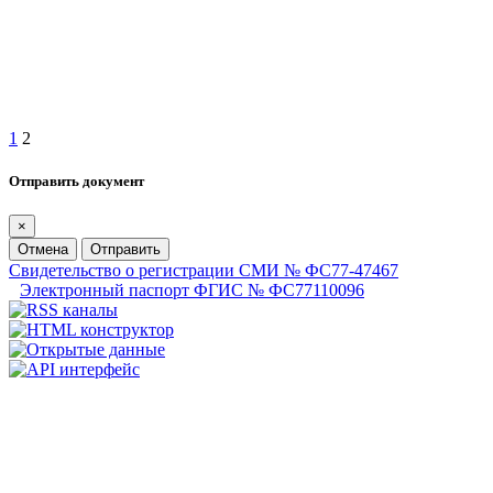
1
2
Отправить документ
×
Отмена
Отправить
Свидетельство о регистрации СМИ № ФС77-47467
Электронный паспорт ФГИС № ФС77110096