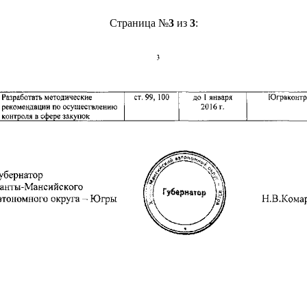
Страница №
3
из
3
: