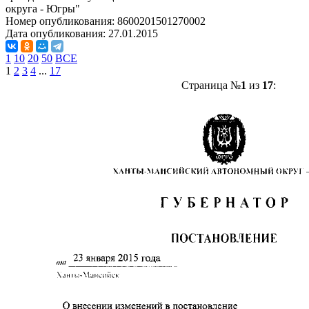
округа - Югры"
Номер опубликования:
8600201501270002
Дата опубликования:
27.01.2015
1
10
20
50
ВСЕ
1
2
3
4
...
17
Страница №
1
из
17
: