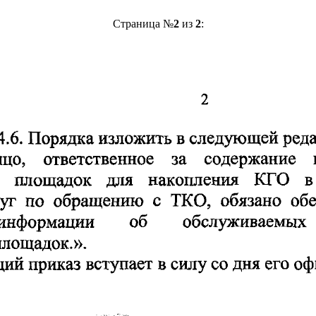
Страница №
2
из
2
: