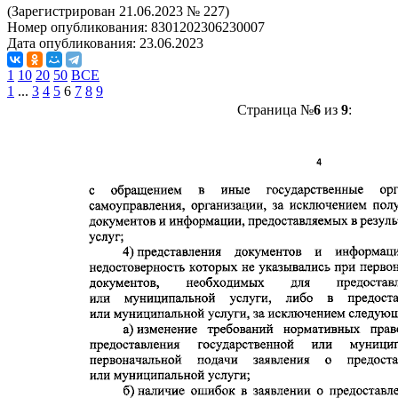
(Зарегистрирован 21.06.2023 № 227)
Номер опубликования:
8301202306230007
Дата опубликования:
23.06.2023
1
10
20
50
ВСЕ
1
...
3
4
5
6
7
8
9
Страница №
6
из
9
: