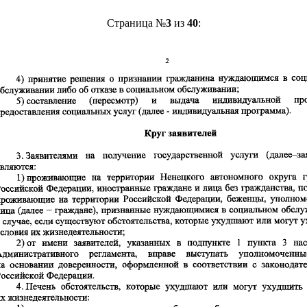
Страница №
3
из
40
: