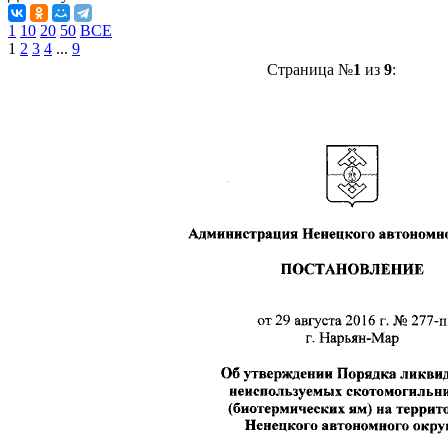
1
10
20
50
ВСЕ
1
2
3
4
...
9
Страница №
1
из
9
: