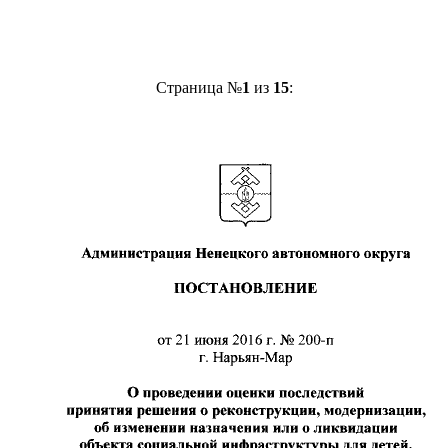
Страница №
1
из
15
: