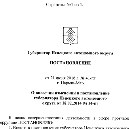
Страница №
1
из
1
: