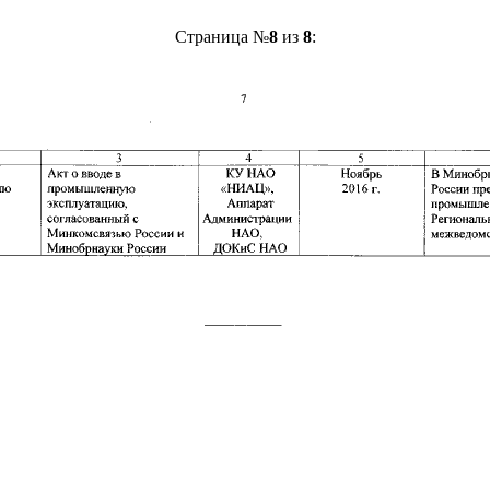
Страница №
8
из
8
: