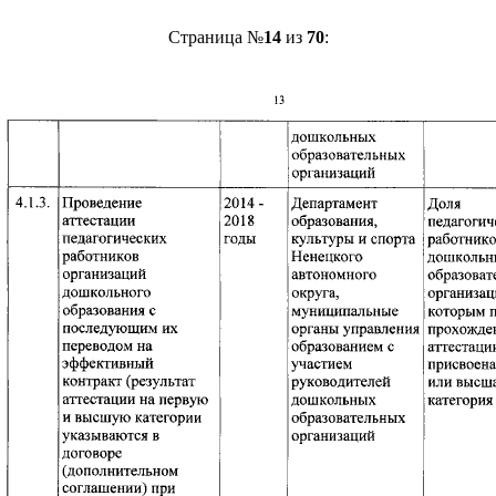
Страница №
14
из
70
: