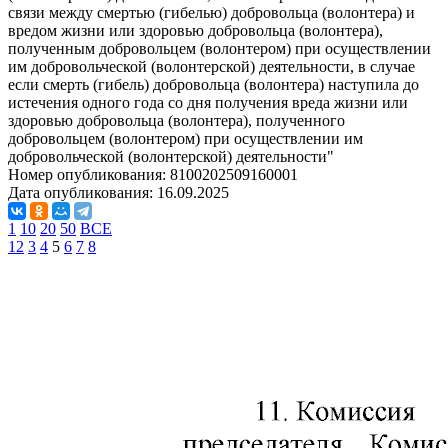
связи между смертью (гибелью) добровольца (волонтера) и
вредом жизни или здоровью добровольца (волонтера),
полученным добровольцем (волонтером) при осуществлении
им добровольческой (волонтерской) деятельности, в случае
если смерть (гибель) добровольца (волонтера) наступила до
истечения одного года со дня получения вреда жизни или
здоровью добровольца (волонтера), полученного
добровольцем (волонтером) при осуществлении им
добровольческой (волонтерской) деятельности"
Номер опубликования:
8100202509160001
Дата опубликования:
16.09.2025
1
10
20
50
ВСЕ
1
2
3
4
5
6
7
8