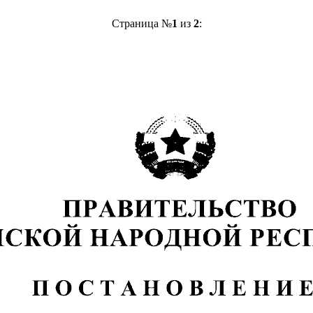
Страница №
1
из
2
: