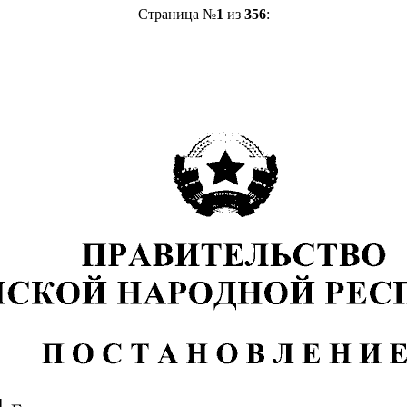
Страница №
1
из
356
: