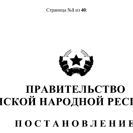
Страница №
1
из
40
: