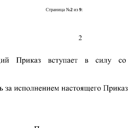
Страница №
2
из
9
: