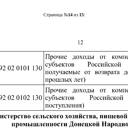
Страница №
14
из
15
: