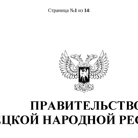
Страница №
1
из
14
: