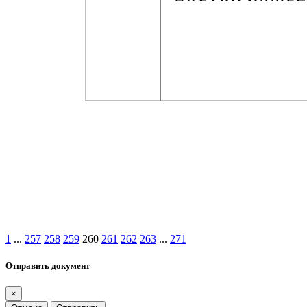
1
...
257
258
259
260
261
262
263
...
271
Отправить документ
×