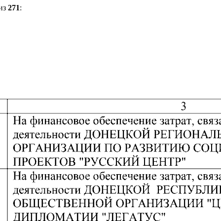
из
271
: