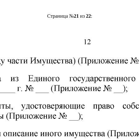
Страница №
21
из
22
: