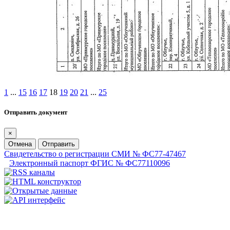
1
...
15
16
17
18
19
20
21
...
25
Отправить документ
×
Отмена
Отправить
Свидетельство о регистрации СМИ № ФС77-47467
Электронный паспорт ФГИС № ФС77110096