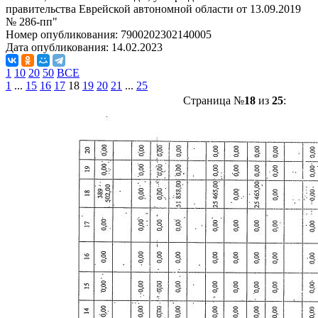
правительства Еврейской автономной области от 13.09.2019
№ 286-пп"
Номер опубликования:
7900202302140005
Дата опубликования:
14.02.2023
1
10
20
50
ВСЕ
1
...
15
16
17
18
19
20
21
...
25
Страница №
18
из
25
: