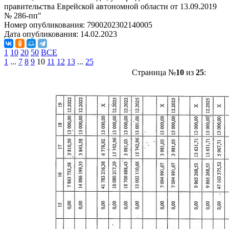
правительства Еврейской автономной области от 13.09.2019
№ 286-пп"
Номер опубликования:
7900202302140005
Дата опубликования:
14.02.2023
1
10
20
50
ВСЕ
1
...
7
8
9
10
11
12
13
...
25
Страница №
10
из
25
: