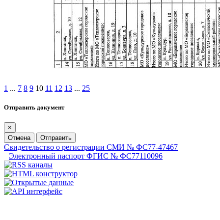
1
...
7
8
9
10
11
12
13
...
25
Отправить документ
×
Отмена
Отправить
Свидетельство о регистрации СМИ № ФС77-47467
Электронный паспорт ФГИС № ФС77110096