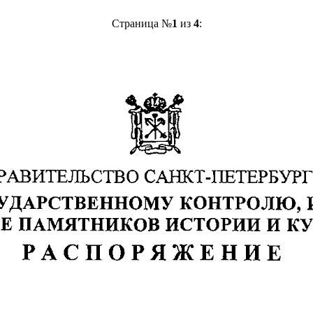
Страница №
1
из
4
: