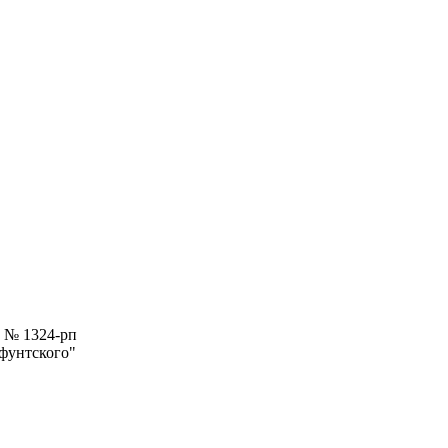
4 № 1324-рп
фунтского"