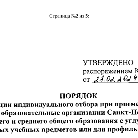
Страница №
2
из
5
: