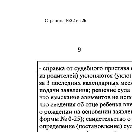
Страница №
22
из
26
: