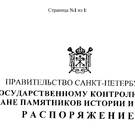
Страница №
1
из
1
: