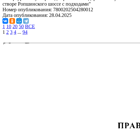
створе Ропшинского шоссе с подходами"
Номер опубликования:
7800202504280012
Дата опубликования:
28.04.2025
1
10
20
50
ВСЕ
1
2
3
4
...
94