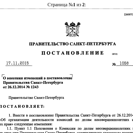
Страница №
1
из
2
: