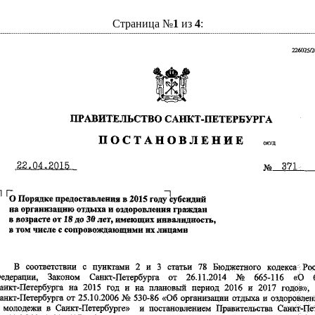
Страница №
1
из
4
: