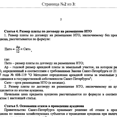
Страница №
2
из
3
: