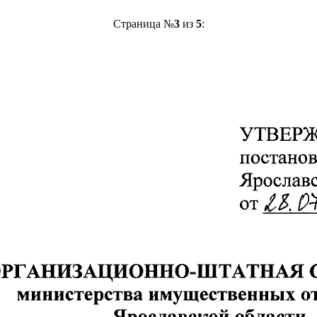
Страница №
3
из
5
: