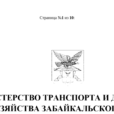
Страница №
1
из
10
: