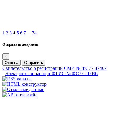
1
2
3
4
5
6
7
...
74
Отправить документ
×
Отмена
Отправить
Свидетельство о регистрации СМИ № ФС77-47467
Электронный паспорт ФГИС № ФС77110096