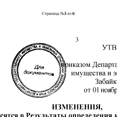
Страница №
3
из
6
: