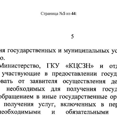
Страница №
5
из
44
: