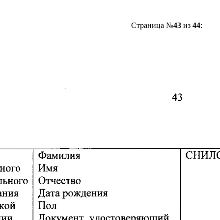
Страница №
43
из
44
: